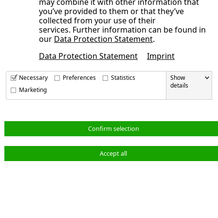
may combine it with other information that
you’ve provided to them or that they’ve
collected from your use of their
services. Further information can be found in
our
Data Protection Statement
.
Data Protection Statement
Imprint
Necessary
Preferences
Statistics
Show
details
Marketing
IMPRESSUM
DATENSCHUTZERKLÄRUNG
UNSERE AUTOREN
Confirm selection
KONTAKT
Accept all
NORMA Group bei LinkedIn
NORMA Group on Instagram