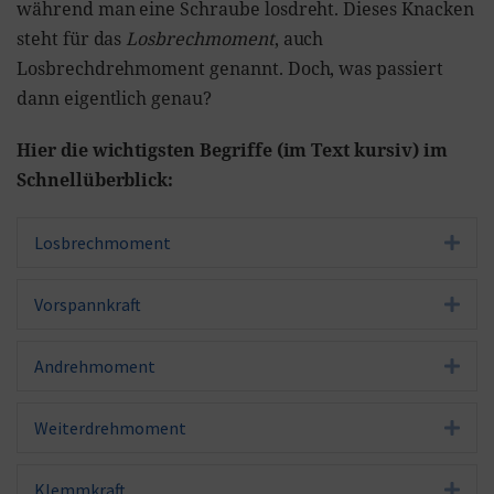
während man eine Schraube losdreht. Dieses Knacken
steht für das
Losbrechmoment
, auch
Losbrechdrehmoment genannt. Doch, was passiert
dann eigentlich genau?
Hier die wichtigsten Begriffe (im Text kursiv) im
Schnellüberblick:
Losbrechmoment
Exp
Vorspannkraft
Exp
Andrehmoment
Exp
Weiterdrehmoment
Exp
Klemmkraft
Exp