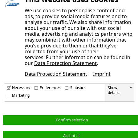
We use cookies to personalise content and
ads, to provide social media features and to
analyse our traffic. We also share information
about your use of our site with our social
media, advertising and analytics partners who
may combine it with other information that
you’ve provided to them or that they’ve
collected from your use of their
services. Further information can be found in
our
Data Protection Statement
.
IMPRESSUM
Data Protection Statement
Imprint
DATENSCHUTZERKLÄRUNG
UNSERE AUTOREN
Necessary
Preferences
Statistics
Show
details
KONTAKT
Marketing
NORMA Group bei LinkedIn
Confirm selection
Accept all