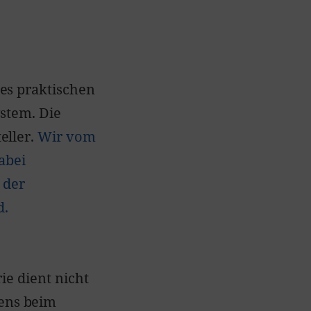
es praktischen
ystem. Die
eller.
Wir vom
abei
 der
d.
ie dient nicht
ens beim