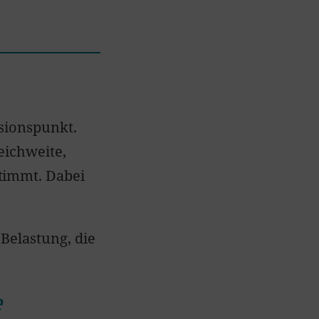
ssionspunkt.
eichweite,
timmt. Dabei
 Belastung, die
e