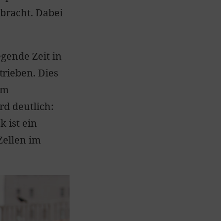
ebracht. Dabei
gende Zeit in
rieben. Dies
im
rd deutlich:
 ist ein
Zellen im