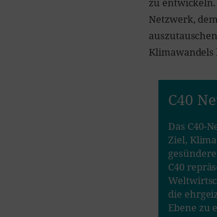
zu entwickeln.
Netzwerk, dem
auszutauschen
Klimawandels 
C40 Ne
n Städte der Welt mit dem
Das C40-Ne
en und den Weg in eine
Ziel, Kli
u weisen. Das Netzwerk der
gesündere
 Bürger und ein Viertel der
C40 repräs
0-Städte verpflichten sich,
Weltwirtsc
aabkommens auf lokaler
die ehrgei
 atmen, zu reinigen.
Ebene zu e