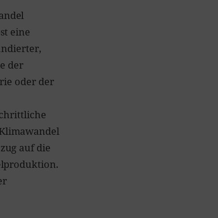
andel
st eine
undierter,
ie der
rie oder der
hrittliche
 Klimawandel
zug auf die
lproduktion.
er