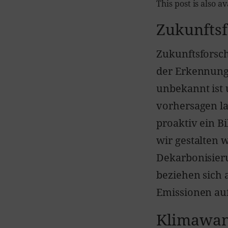
This post is also av
Zukunfts
Zukunftsforsc
der Erkennung
unbekannt ist 
vorhersagen las
proaktiv ein B
wir gestalten 
Dekarbonisieru
beziehen sich 
Emissionen auf
Klimawan