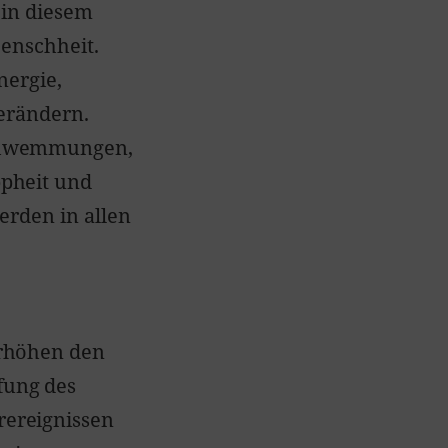
 in diesem
Menschheit.
nergie,
erändern.
schwemmungen,
pheit und
erden in allen
erhöhen den
fung des
ereignissen