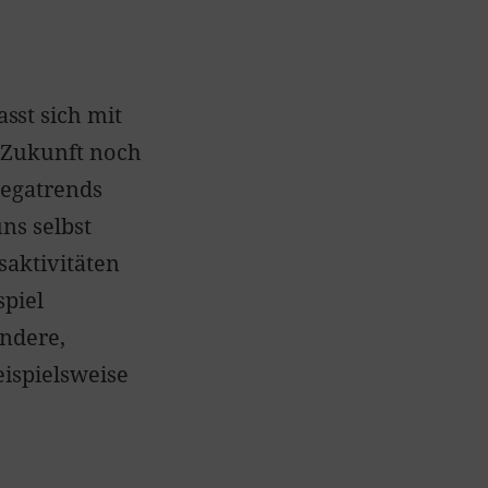
sst sich mit
 Zukunft noch
Megatrends
ns selbst
saktivitäten
spiel
andere,
eispielsweise