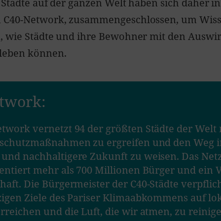
 Städte auf der ganzen Welt haben sich daher i
 C40-Network, zusammengeschlossen, um Wiss
, wie Städte und ihre Bewohner mit den Auswi
leben können.
twork:
twork vernetzt 94 der größten Städte der Welt
maschutzmaßnahmen zu ergreifen und den Weg i
 und nachhaltigere Zukunft zu weisen. Das Net
entiert mehr als 700 Millionen Bürger und ein V
haft. Die Bürgermeister der C40-Städte verpflich
zigen Ziele des Pariser Klimaabkommens auf lo
rreichen und die Luft, die wir atmen, zu reinige