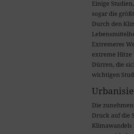
Einige Studien
sogar die größ
Durch den Klim
Lebensmittelhe
Extremeres We
extreme Hitze
Dürren, die si
wichtigen Stud
Urbanisi
Die zunehmend
Druck auf die
Klimawandels 