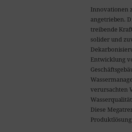
Innovationen 
angetrieben. D
treibende Kraft
solider und zu
Dekarbonisieru
Entwicklung v
Geschäftsgebäu
Wassermanagem
verursachten 
Wasserqualitä
Diese Megatren
Produktlösung