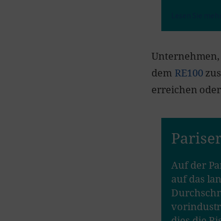
Lesen Sie mehr
Unternehmen, di
dem
RE100
zus
erreichen oder
Pariser
15 einigten sich 195 Länder
Auf der Pa
r weltweiten
auf das la
nter 2 °C gegenüber
Durchschni
 auf 1,5 °C zu begrenzen, da
vorindustr
andels deutlich vermindern
dies die R